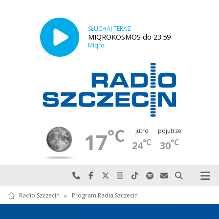
SŁUCHAJ TERAZ
MIQROKOSMOS do 23:59
Miqro
°C
jutro
pojutrze
17
°C
°C
24
30
Najlepiej po prostu do nas zadzwoń
Odwiedź nas na Facebook-u
Odwiedź nas na X
Odwiedź nas na Instagram-ie
Odwiedź nas na TikTok-u
Szukaj nas na Spotify
Wyślij do nas w
Szukaj
Radio Szczecin
»
Program Radia Szczecin