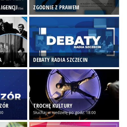
IGENCJI
ZGODNIE Z PRAWEM
N
A
DEBATY RADIA SZCZECIN
P
CZÓR
TROCHĘ KULTURY
Z
00
Słuchaj w niedzielę po godz. 18:00