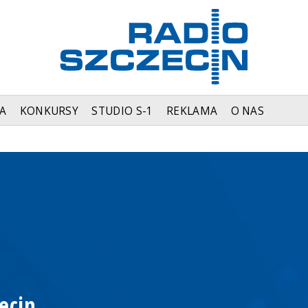
A
KONKURSY
STUDIO S-1
REKLAMA
O NAS
ecin