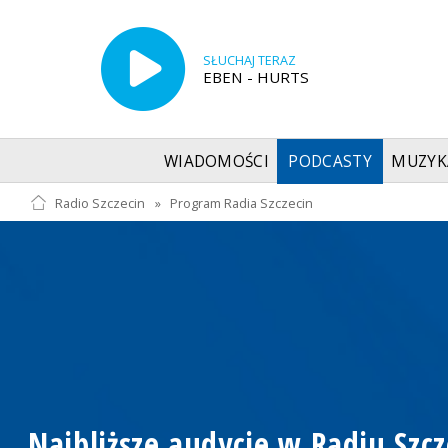
SŁUCHAJ TERAZ
EBEN - HURTS
WIADOMOŚCI
PODCASTY
MUZYK
Radio Szczecin
»
Program Radia Szczecin
Najbliższe audycje w Radiu Szcz