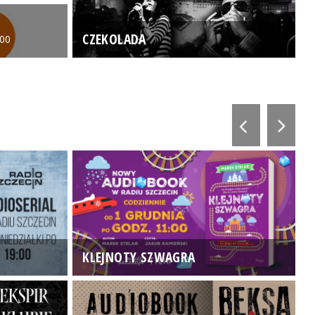
CZEKOLADA
:00
KLEJNOTY SZWAGRA
K