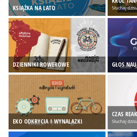
KRÓL TAN
KSIĄŻKA NA LATO
Słuchaj dzis
DZIENNIKI ROWEROWE
GŁOS NAU
CZAS REAK
EKO ODKRYCIA I WYNALAZKI
Słuchaj dzis