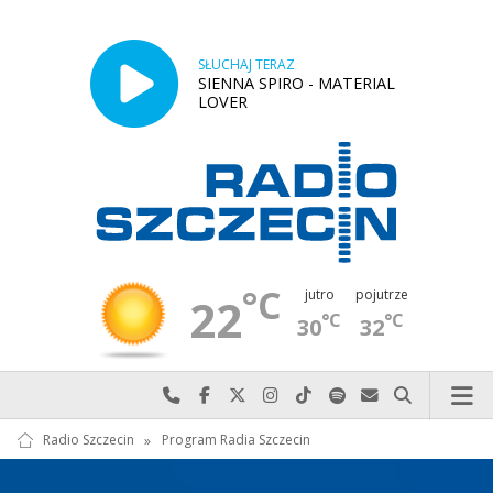
SŁUCHAJ TERAZ
SIENNA SPIRO - MATERIAL
LOVER
°C
jutro
pojutrze
22
°C
°C
30
32
Najlepiej po prostu do nas zadzwoń
Odwiedź nas na Facebook-u
Odwiedź nas na X
Odwiedź nas na Instagram-ie
Odwiedź nas na TikTok-u
Szukaj nas na Spotify
Wyślij do nas w
Szukaj
Radio Szczecin
»
Program Radia Szczecin