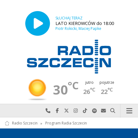
SŁUCHAJ TERAZ
LATO KIEROWCÓW do 18:00
Piotr Rokicki, Maciej Papke
°C
jutro
pojutrze
30
°C
°C
26
22
Najlepiej po prostu do nas zadzwoń
Odwiedź nas na Facebook-u
Odwiedź nas na X
Odwiedź nas na Instagram-ie
Odwiedź nas na TikTok-u
Szukaj nas na Spotify
Wyślij do nas w
Szukaj
Radio Szczecin
»
Program Radia Szczecin