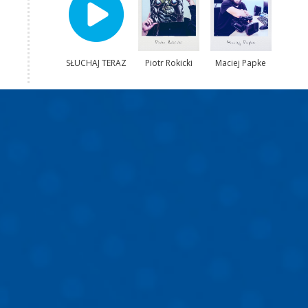
SŁUCHAJ TERAZ
Piotr Rokicki
Maciej Papke