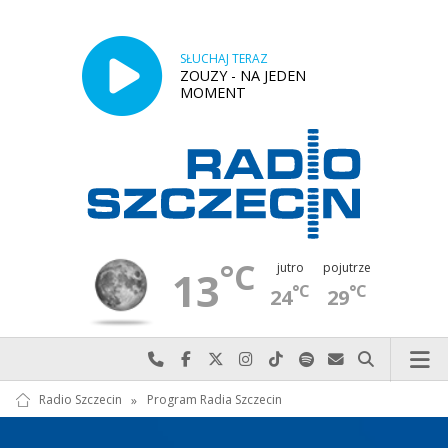
SŁUCHAJ TERAZ
ZOUZY - NA JEDEN
MOMENT
°C
jutro
pojutrze
13
°C
°C
24
29
Najlepiej po prostu do nas zadzwoń
Odwiedź nas na Facebook-u
Odwiedź nas na X
Odwiedź nas na Instagram-ie
Odwiedź nas na TikTok-u
Szukaj nas na Spotify
Wyślij do nas w
Szukaj
Radio Szczecin
»
Program Radia Szczecin