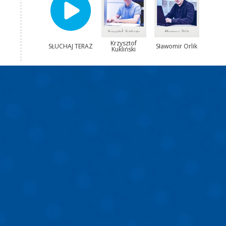
Krzysztof
SŁUCHAJ TERAZ
Sławomir Orlik
Kukliński