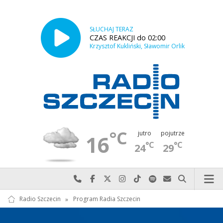
SŁUCHAJ TERAZ
CZAS REAKCJI do 02:00
Krzysztof Kukliński, Sławomir Orlik
°C
jutro
pojutrze
16
°C
°C
24
29
Najlepiej po prostu do nas zadzwoń
Odwiedź nas na Facebook-u
Odwiedź nas na X
Odwiedź nas na Instagram-ie
Odwiedź nas na TikTok-u
Szukaj nas na Spotify
Wyślij do nas w
Szukaj
Radio Szczecin
»
Program Radia Szczecin