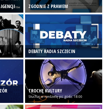
IGENCJI
ZGODNIE Z PRAWEM
N
A
DEBATY RADIA SZCZECIN
P
CZÓR
TROCHĘ KULTURY
Z
Słuchaj w niedzielę po godz. 18:00