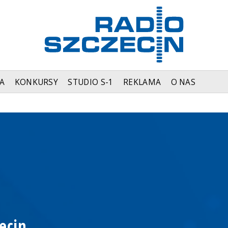
A
KONKURSY
STUDIO S-1
REKLAMA
O NAS
ecin