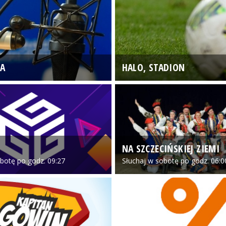
A
HALO, STADION
NA SZCZECIŃSKIEJ ZIEMI
botę po godz. 09:27
Słuchaj w sobotę po godz. 06:0