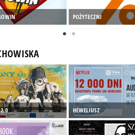
GOWIN
POŻYTECZNI
UCHOWISKA
2.0
HEWELIUSZ