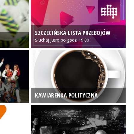
SZCZECIŃSKA LISTA PRZEBOJÓW
3
Słuchaj jutro po godz. 19:00
KAWIARENKA POLITYCZNA
0