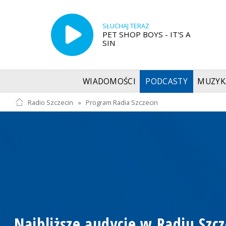
SŁUCHAJ TERAZ
PET SHOP BOYS - IT'S A
SIN
WIADOMOŚCI
PODCASTY
MUZYK
Radio Szczecin
»
Program Radia Szczecin
Najbliższe audycje w Radiu Szcz