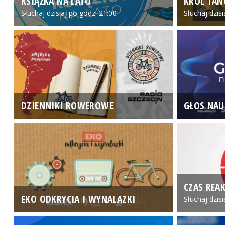
KSIĄŻKA NA LATO
KRÓL TAN
Słuchaj dzisiaj po godz. 21:00
Słuchaj dzis
DZIENNIKI ROWEROWE
GŁOS NAU
CZAS REAK
EKO ODKRYCIA I WYNALAZKI
Słuchaj dzis