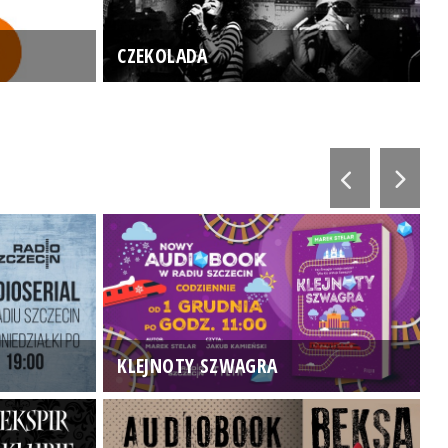
CZEKOLADA
KLEJNOTY SZWAGRA
K