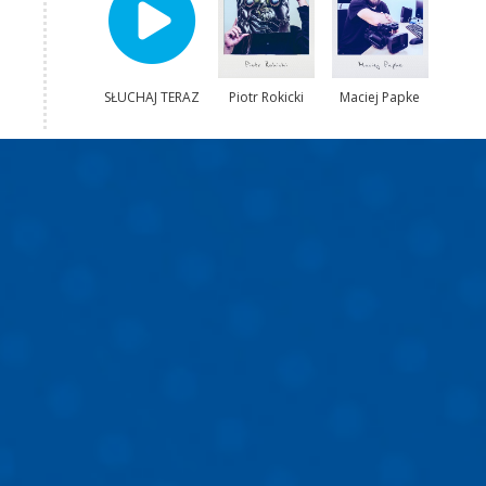
SŁUCHAJ TERAZ
Piotr Rokicki
Maciej Papke