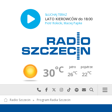
SŁUCHAJ TERAZ
LATO KIEROWCÓW do 18:00
Piotr Rokicki, Maciej Papke
°C
jutro
pojutrze
30
°C
°C
26
22
Najlepiej po prostu do nas zadzwoń
Odwiedź nas na Facebook-u
Odwiedź nas na X
Odwiedź nas na Instagram-ie
Odwiedź nas na TikTok-u
Szukaj nas na Spotify
Wyślij do nas w
Szukaj
Radio Szczecin
»
Program Radia Szczecin