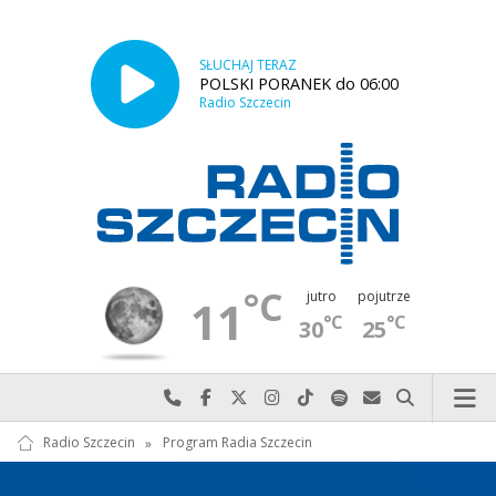
SŁUCHAJ TERAZ
POLSKI PORANEK do 06:00
Radio Szczecin
°C
jutro
pojutrze
11
°C
°C
30
25
Najlepiej po prostu do nas zadzwoń
Odwiedź nas na Facebook-u
Odwiedź nas na X
Odwiedź nas na Instagram-ie
Odwiedź nas na TikTok-u
Szukaj nas na Spotify
Wyślij do nas w
Szukaj
Radio Szczecin
»
Program Radia Szczecin