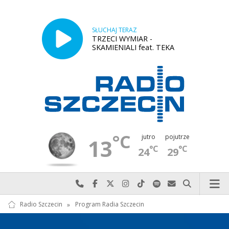
SŁUCHAJ TERAZ
TRZECI WYMIAR -
SKAMIENIALI feat. TEKA
°C
jutro
pojutrze
13
°C
°C
24
29
Najlepiej po prostu do nas zadzwoń
Odwiedź nas na Facebook-u
Odwiedź nas na X
Odwiedź nas na Instagram-ie
Odwiedź nas na TikTok-u
Szukaj nas na Spotify
Wyślij do nas w
Szukaj
Radio Szczecin
»
Program Radia Szczecin