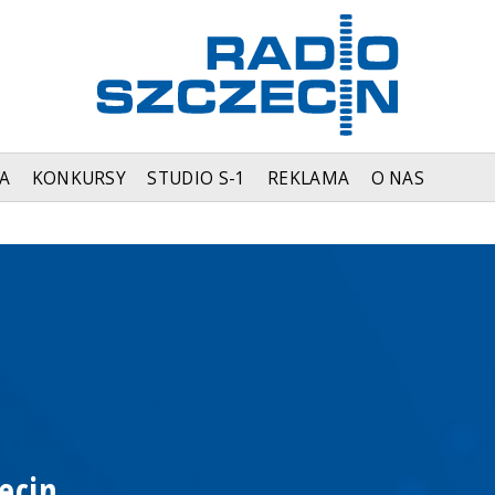
A
KONKURSY
STUDIO S-1
REKLAMA
O NAS
ecin