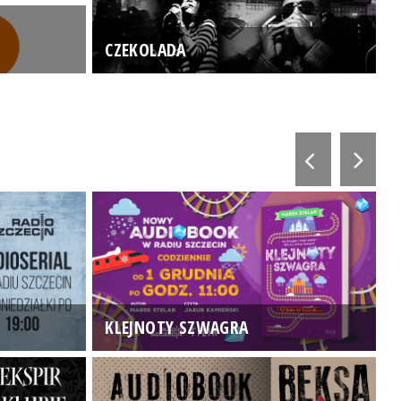
CZEKOLADA
KLEJNOTY SZWAGRA
K