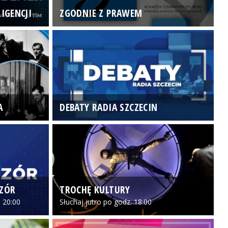
IGENCJI
ZGODNIE Z PRAWEM
N
A
DEBATY RADIA SZCZECIN
P
CZÓR
TROCHĘ KULTURY
Z
 20:00
Słuchaj jutro po godz. 18:00