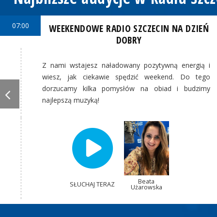
07:00
WEEKENDOWE RADIO SZCZECIN NA DZIEŃ
DOBRY
Z nami wstajesz naładowany pozytywną energią i
wiesz, jak ciekawie spędzić weekend. Do tego
dorzucamy kilka pomysłów na obiad i budzimy
najlepszą muzyką!
Beata
SŁUCHAJ TERAZ
Użarowska