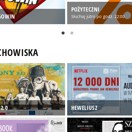
POŻYTECZNI
GOWIN
Słuchaj jutro po godz. 22:00
UCHOWISKA
2.0
HEWELIUSZ