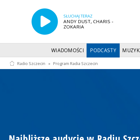
SŁUCHAJ TERAZ
ANDY DUST, CHARIS -
ZOKARIA
WIADOMOŚCI
PODCASTY
MUZYK
Radio Szczecin
»
Program Radia Szczecin
Najbliższe audycje w Radiu Szcz