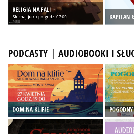
RELIGIA NA FALI
KAPITAN 
Słuchaj jutro po godz. 07:00
PODCASTY | AUDIOBOOKI I SŁ
DOM NA KLIFIE
POGODNY 