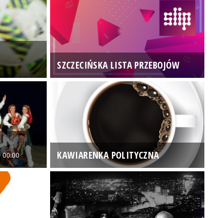
SZCZECIŃSKA LISTA PRZEBOJÓW
3
KAWIARENKA POLITYCZNA
 00:00