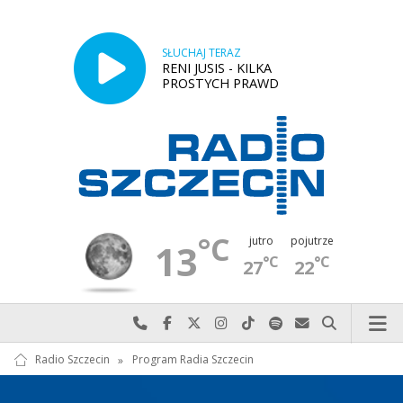
SŁUCHAJ TERAZ
RENI JUSIS - KILKA
PROSTYCH PRAWD
°C
jutro
pojutrze
13
°C
°C
27
22
Najlepiej po prostu do nas zadzwoń
Odwiedź nas na Facebook-u
Odwiedź nas na X
Odwiedź nas na Instagram-ie
Odwiedź nas na TikTok-u
Szukaj nas na Spotify
Wyślij do nas w
Szukaj
Radio Szczecin
»
Program Radia Szczecin