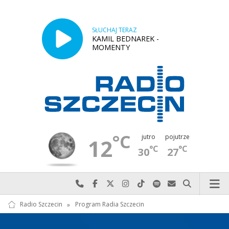
SŁUCHAJ TERAZ
KAMIL BEDNAREK -
MOMENTY
°C
jutro
pojutrze
12
°C
°C
30
27
Najlepiej po prostu do nas zadzwoń
Odwiedź nas na Facebook-u
Odwiedź nas na X
Odwiedź nas na Instagram-ie
Odwiedź nas na TikTok-u
Szukaj nas na Spotify
Wyślij do nas w
Szukaj
Radio Szczecin
»
Program Radia Szczecin